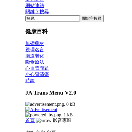
網站連結
關鍵字搜尋
健康百科
無磺藥材
視理名言
腸道老化
斷食療法
心血管問題
小心胃潰瘍
時鐘
JA Trans Menu V2.0
首頁
影音專區