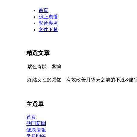
Transmenu
首頁
線上廣播
powered
影音專區
文件下載
by
JoomlArt.com
精選文章
-
Mambo
紫色奇蹟—紫蘇
Joomla
終結女性的煩惱！有效改善月經來之前的不適&痛
Professional
Templates
主選單
Club
首頁
熱門新聞
健康情報
常見問答