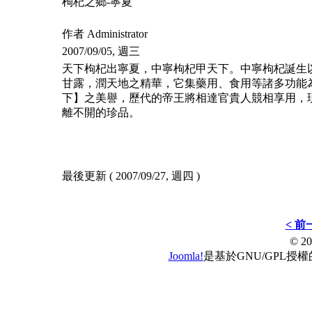
枸杞之鄉-寧夏
作者 Administrator
2007/09/05, 週三
天下枸杞出寧夏，中寧枸杞甲天下。中寧枸杞誕生
甘露，潤天地之精華，它集藥用、食用等諸多功能
下】之美譽，歷代的帝王將相達官貴人競相享用，
離不開的珍品。
最後更新 ( 2007/09/27, 週四 )
< 前
© 
Joomla!
是基於GNU/GPL授