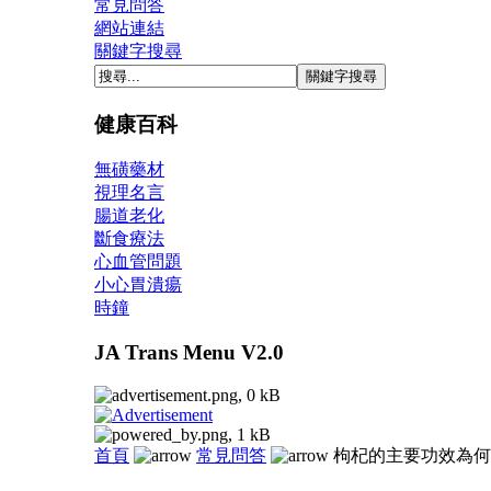
常見問答
網站連結
關鍵字搜尋
健康百科
無磺藥材
視理名言
腸道老化
斷食療法
心血管問題
小心胃潰瘍
時鐘
JA Trans Menu V2.0
首頁
常見問答
枸杞的主要功效為何