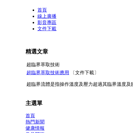
Transmenu
首頁
線上廣播
powered
影音專區
文件下載
by
JoomlArt.com
精選文章
-
Mambo
超臨界萃取技術
超臨界萃取技術應用
〔文件下載〕
Joomla
超臨界流體是指操作溫度及壓力超過其臨界溫度及
Professional
Templates
主選單
Club
首頁
熱門新聞
健康情報