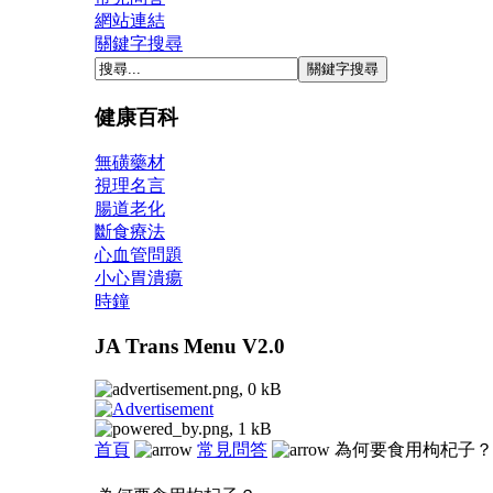
網站連結
關鍵字搜尋
健康百科
無磺藥材
視理名言
腸道老化
斷食療法
心血管問題
小心胃潰瘍
時鐘
JA Trans Menu V2.0
首頁
常見問答
為何要食用枸杞子？