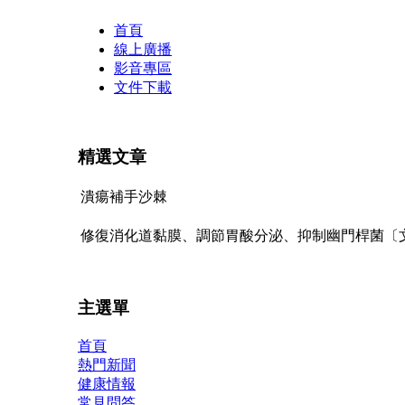
Transmenu
首頁
線上廣播
powered
影音專區
文件下載
by
JoomlArt.com
精選文章
-
Mambo
潰瘍補手沙棘
Joomla
修復消化道黏膜、調節胃酸分泌、抑制幽門桿菌〔文
Professional
Templates
主選單
Club
首頁
熱門新聞
健康情報
常見問答